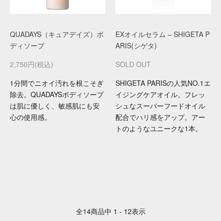
QUADAYS（キュアデイズ）ボ
EXオイルセラム – SHIGETA P
ディソープ
ARIS(シゲタ)
2,750円(税込)
SOLD OUT
1分間でニオイ汚れを根こそぎ
SHIGETA PARISの人気NO.1エ
除去。QUADAYSボディソープ
イジングケアオイル。フレッ
は肌に優しく、敏感肌にも安
シュなスーパーフードオイル
心の使用感。
配合でハリ感をアップ。アー
トのようなユニークな1本。
全
14
商品中
1 - 12
表示