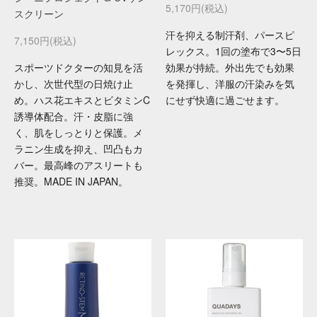
5,170円(税込)
スクリーン
汗を抑える制汗剤、パースピ
7,150円(税込)
レックス。1回の塗布で3〜5日
スポーツドクターの知見を活
効果が持続。外出先でも効果
かし、次世代型の日焼け止
を発揮し、洋服の汗染みを気
め。ハス花エキスとビタミンC
にせず快適に過ごせます。
誘導体配合。汗・皮脂に強
く、肌をしっとりと保護。メ
ラニン生成を抑え、凹凸もカ
バー。最高峰のアスリートも
推奨。MADE IN JAPAN。