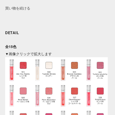
買い物を続ける
DETAIL
全15色
▼画像クリックで拡大します