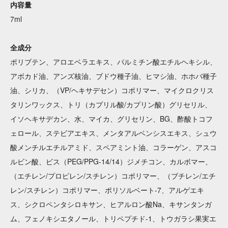
内容量
7ml
全成分
ポリブテン、アロエベラエキス、パルミチン酸エチルヘキシル、
アボカド油、アンズ核油、ブドウ種子油、ヒマシ油、ホホバ種子
油、シリカ、（VP/ヘキサデセン）コポリマー、マイクロクリス
タリンワックス、トリ（カプリル酸/カプリン酸）グリセリル、
イソヘキサデカン、水、マイカ、グリセリン、BG、酢酸トコフ
ェロール、ステビアエキス、メンタアルベンシスエキス、シュウ
酸メンチルエチルアミド、スペアミント油、コラーゲン、アスコ
ルビン酸、ビス（PEG/PPG-14/14）ジメチコン、カルボマー、
（エチレン/プロピレン/スチレン）コポリマー、（ブチレン/エチ
レン/スチレン）コポリマー、ポリソルベート-7、アルゲエキ
ス、シクロペンタシロキサン、ヒアルロン酸Na、キサンタンガ
ム、フェノキシエタノール、トリペプチド-1、トウガラシ果実エ