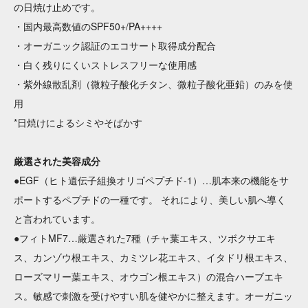
の日焼け止めです。
・国内最高数値のSPF50+/PA++++
・オーガニック認証のエコサート取得成分配合
・白く残りにくいストレスフリーな使用感
・紫外線散乱剤（微粒子酸化チタン、微粒子酸化亜鉛）のみを使
用
*日焼けによるシミやそばかす
厳選された美容成分
●EGF（ヒト遺伝子組換オリゴペプチド-1）…肌本来の機能をサ
ポートするペプチドの一種です。 それにより、美しい肌へ導く
と言われています。
●フィトMF7…厳選された7種（チャ葉エキス、ツボクサエキ
ス、カンゾウ根エキス、カミツレ花エキス、イタドリ根エキス、
ローズマリー葉エキス、オウゴン根エキス）の混合ハーブエキ
ス。敏感で刺激を受けやすい肌を健やかに整えます。オーガニッ