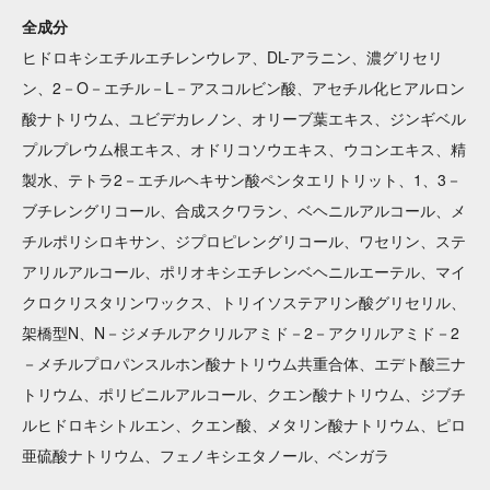
全成分
ヒドロキシエチルエチレンウレア、DL-アラニン、濃グリセリ
ン、2－O－エチル－L－アスコルビン酸、アセチル化ヒアルロン
酸ナトリウム、ユビデカレノン、オリーブ葉エキス、ジンギベル
プルプレウム根エキス、オドリコソウエキス、ウコンエキス、精
製水、テトラ2－エチルヘキサン酸ペンタエリトリット、1、3－
ブチレングリコール、合成スクワラン、ベヘニルアルコール、メ
チルポリシロキサン、ジプロピレングリコール、ワセリン、ステ
アリルアルコール、ポリオキシエチレンベヘニルエーテル、マイ
クロクリスタリンワックス、トリイソステアリン酸グリセリル、
架橋型N、N－ジメチルアクリルアミド－2－アクリルアミド－2
－メチルプロパンスルホン酸ナトリウム共重合体、エデト酸三ナ
トリウム、ポリビニルアルコール、クエン酸ナトリウム、ジブチ
ルヒドロキシトルエン、クエン酸、メタリン酸ナトリウム、ピロ
亜硫酸ナトリウム、フェノキシエタノール、ベンガラ