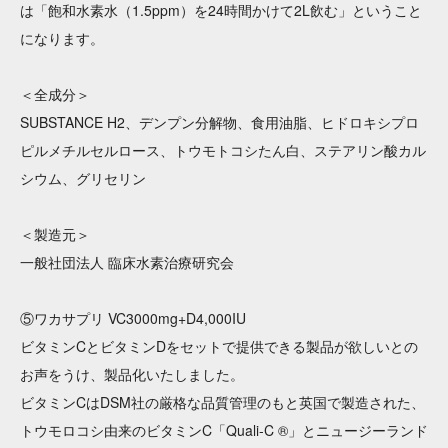
は「飽和水素水（1.5ppm）を24時間かけて2L飲む」ということ
になります。
＜全成分＞
SUBSTANCE H2、デンプン分解物、食用油脂、ヒドロキシプロ
ピルメチルセルロース、トウモトコシたん白、ステアリン酸カル
シウム、グリセリン
＜製造元＞
一般社団法人 臨床水素治療研究会
⑤ワカサプリ VC3000mg+D4,000IU
ビタミンCとビタミンDをセットで提供できる製品が欲しいとの
お声をうけ、製品化いたしました。
ビタミンCはDSM社の厳格な品質管理のもと英国で製造された、
トウモロコシ由来のビタミンC「Quali-C ®」とニュージーランド