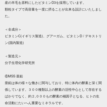
産の羊毛を原料にしたビタミンD3を採用しています。
顆粒タイプで高容量を一度に摂ることが出来る設計にいたしまし
た。
＜全成分＞
ビタミンC(イギリス製造)、グアーガム、ビタミンD / デキストリ
ン(国内製造)
＜製造元＞
分子生理化学研究所
⑥MSS 亜鉛
亜鉛は体の様々な働きに関与しており、特に体内の酵素と深く関
係しています。３００種類以上の酵素の活性中心として存在する
ばかりでなく、約２,０００もの酵素の補因子となる、ヒトの生
命活動にたいへん重要なミネラルです。