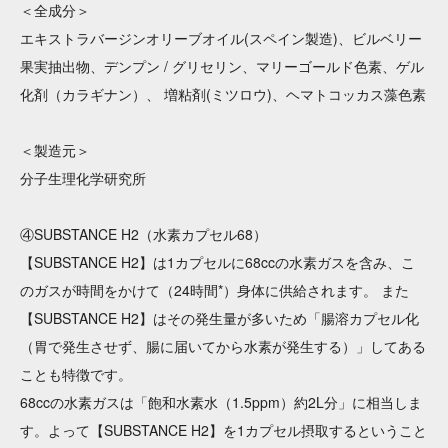
＜全成分＞
エキストラバージンオリーブオイル(スペイン製造)、ビルベリー
果実抽出物、デンプン / グリセリン、マリーゴールド色素、ゲル
化剤（カラギナン）、 増粘剤(ミツロウ)、ヘマトコッカス藻色素
＜製造元＞
分子生理化学研究所
④SUBSTANCE H2（水素カプセル68）
【SUBSTANCE H2】は1カプセルに68ccの水素ガスを含み、こ
のガスが時間をかけて（24時間*）身体に供給されます。 また
【SUBSTANCE H2】はその発生量が多いため「腸溶カプセル化
（胃で発生させず、腸に届いてから水素が発生する）」してある
ことも特徴です。
68ccの水素ガスは「飽和水素水（1.5ppm）約2L分」に相当しま
す。よって【SUBSTANCE H2】を1カプセル摂取するということ