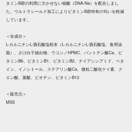
タミンB群の利用に欠かせない核酸（DNA-Na）を配合しまし
た。ウルトラシールド加工によりビタミンB群特有の匂いを軽減
しています。
＜全成分＞
L-カルニチンL-酒石酸塩粉末（L-カルニチンL-酒石酸塩、食用油
脂）、さけ白子抽出物、ウコン／HPMC、パントテン酸Ca、ビ
タミンB6、ビタミンB1、ビタミンB2、ナイアシンアミド、ベタ
イン、イノシトール、ステアリン酸Ca、微粒二酸化ケイ素、ク
エン酸、葉酸、ビオチン、ビタミンB12
＜販売元＞
MSS