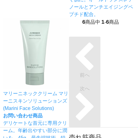
ノールとアンチエイジングペ
プチド配合。
6
1
6
商品中
-
商品
前へ
次へ
マリーニネッククリーム マリ
ーニスキンソリューションズ
(Marini Face Solutions)
お問い合わせ商品
デリケートな首元に専用クリ
ーム。年齢出やすい部分に潤
売れ筋商品
いを。45g。最先端技術、特