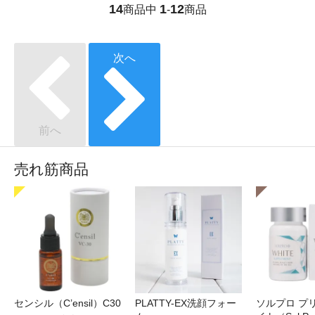
14
1
12
商品中
-
商品
次へ
前へ
売れ筋商品
センシル（C’ensil）C30
PLATTY-EX洗顔フォー
ソルプロ プ