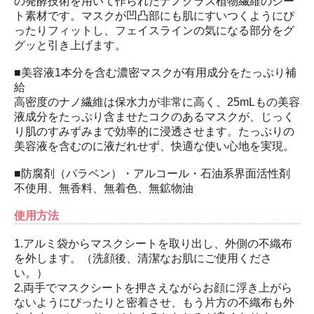
の発酵技術を用いて作られたナノクラス植物繊維のシー
ト素材です。マスクが凹凸部にも肌にすいつくようにぴ
ったりフィットし、フェイスラインの気になる部分をグ
グッと引き上げます。
■美容液1本分を含む濃密マスクが有用成分をたっぷり補
給
高密度のナノ繊維は保水力が非常に高く、25mLもの美容
液成分をたっぷり含ませたコクのあるマスクが、じっく
り肌のすみずみまで効率的に浸透させます。たっぷりの
美容液を含むのに液だれせず、快適な使い心地を実現。
■防腐剤（パラベン）・アルコール・石油系界面活性剤
不使用、無香料、無着色、無鉱物油
使用方法
1.アルミ袋からマスクシートを取り出し、外側の不織布
を外します。（洗顔後、清潔なお肌にご使用くださ
い。）
2.両手でマスクシートを押さえながらお顔に浮き上がら
ないようにぴったりと密着させ、もう片方の不織布も外