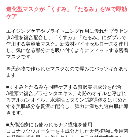
進化型マスクが「くすみ」「たるみ」をWで即効
ケア
エイジングケアやブライトニング作用に優れたプラセン
タ3種を複合配合し、「くすみ」「たるみ」にダブルで
作用する美容液マスク。新素材バイオセルロースを使用
し、気になる部分にも吸い付くようにフィットする密着
マスクです。
※天然物で作られたマスクなので厚みにバラツキがあり
ます
■くすみとたるみを同時ケアする贅沢美肌成分を配合
3種類の複合プラセンタエキス、奇跡のオイルと呼ばれ
るアルガンオイル、水溶性ビタミンC誘導体をはじめと
する美肌成分を贅沢に配合し、弾力に満ちた透白肌に導
きます。
■火傷治療にも使われるナノ繊維を使用
ココナッツウォーターを主成分とした天然植物に食用菌