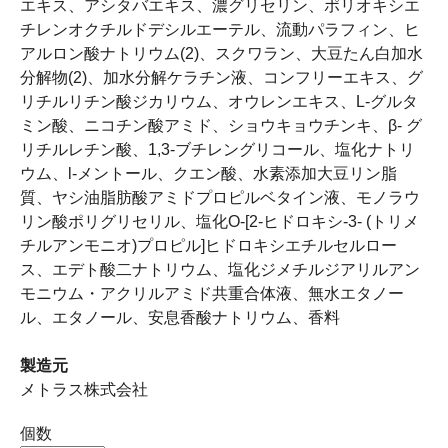
エキス、アシタバエキス、濃グリセリン、ポリオキシエ
チレンオクチルドデシルエーテル、流動パラフィン、ヒ
アルロン酸ナトリウム(2)、スクワラン、大豆たん白加水
分解物(2)、加水分解ケラチン液、コンフリーエキス、グ
リチルリチン酸ジカリウム、オウレンエキス、L-グルタ
ミン酸、ニコチン酸アミド、ショウキョウチンキ、β- グ
リチルレチン酸、1,3-ブチレングリコール、塩化ナトリ
ウム、l-メントール、クエン酸、水素添加大豆リン脂
質、ヤシ油脂肪酸アミドプロピルベタイン液、モノラウ
リン酸ポリグリセリル、塩化O-[2-ヒドロキシ-3- (トリメ
チルアンモニオ)プロピル]ヒドロキシエチルセルロー
ス、エデト酸二ナトリウム、塩化ジメチルジアリルアン
モニウム・アクリルアミド共重合体液、無水エタノー
ル、エタノール、安息香酸ナトリウム、香料
製造元
メトラス株式会社
個数