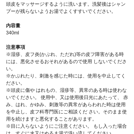
頭皮をマッサージするように洗います。洗髪後はシャン
プーが残らないようお湯でよくすすいでください。
内容量
340ml
注意事項
※湿疹、皮フ炎(かぶれ、ただれ)等の皮フ障害がある時
には、悪化させるおそれがあるので使用 しないでくださ
い。
※かぶれたり、刺激を感じた時には、使用を中止してく
ださい。
※頭皮に傷や はれもの、湿疹等、異常のある時は使わな
いでください。 使用中、又は使用後日光にあたって、 赤
み、はれ、かゆみ、刺激等の異常があらわれた時は使用
を中止し、皮フ科専門医にご相談くだ さい。そのまま使
用を続けますと悪化することがあります。
※目に入らないようにご注意ください。 もし入った場合
は、すぐに水又はぬるま湯で洗い流してください。